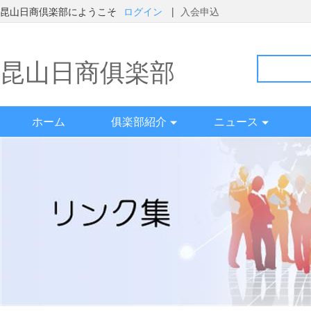
昆山日商倶楽部にようこそ
ログイン
|
入会申込
昆山日商俱楽部
ホーム
俱楽部紹介
ニュース