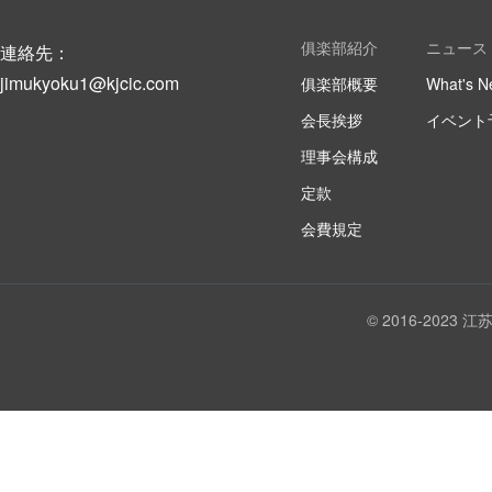
俱楽部紹介
ニュース
連絡先：
jimukyoku1@kjcic.com
俱楽部概要
What's N
会長挨拶
イベント
理事会構成
定款
会費規定
© 2016-202