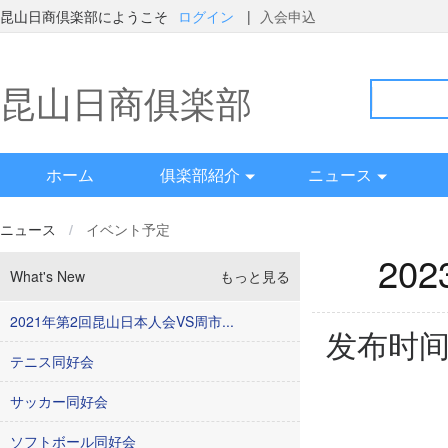
昆山日商倶楽部にようこそ
ログイン
|
入会申込
昆山日商俱楽部
ホーム
俱楽部紹介
ニュース
ニュース
/
イベント予定
20
What's New
もっと見る
2021年第2回昆山日本人会VS周市...
发布时间：
テニス同好会
サッカー同好会
昆山日
ソフトボール同好会