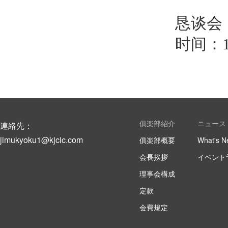
恳谈会
时间：1
俱楽部紹介
ニュース
連絡先：
jimukyoku1@kjcic.com
俱楽部概要
What's N
会長挨拶
イベント
理事会構成
定款
会費規定