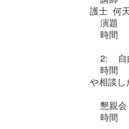
護士 何
演題 ：
時間 ：
2: 自
時間 ：
や相談し
懇親会：
時間 ：