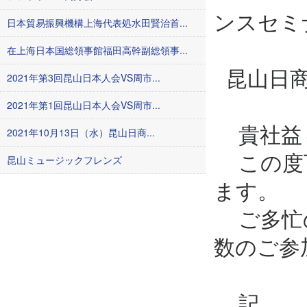
ンスセミ
日本貿易振興機構上海代表処水田賢治首...
在上海日本国総領事館福田高幹副総領事...
昆山日商
2021年第3回昆山日本人会VS周市...
2021年第1回昆山日本人会VS周市...
貴社益々
2021年10月13日（水）昆山日商...
この度下
昆山ミュージックフレンズ
ます。
ご多忙の
数のご参
記