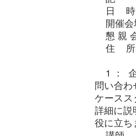
日 時：
開催会場
懇 親 
住 所：
1 ： 
問い合わ
ケースス
詳細に説
役に立ち
講師 ：