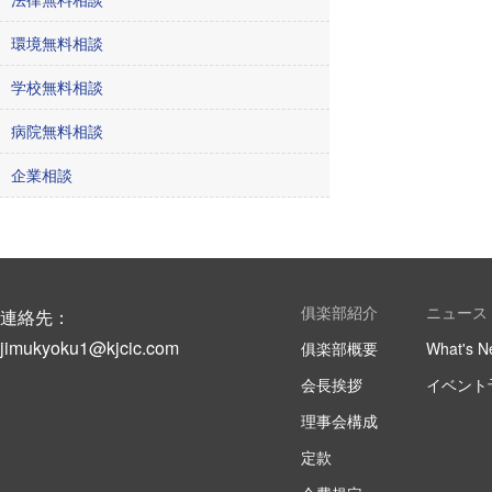
環境無料相談
学校無料相談
病院無料相談
企業相談
俱楽部紹介
ニュース
連絡先：
jimukyoku1@kjcic.com
俱楽部概要
What's N
会長挨拶
イベント
理事会構成
定款