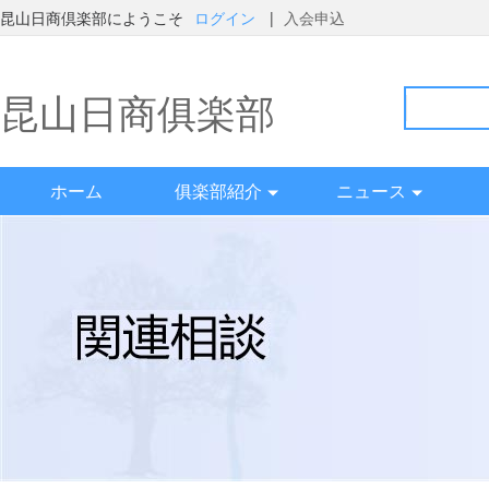
昆山日商倶楽部にようこそ
ログイン
|
入会申込
昆山日商俱楽部
ホーム
俱楽部紹介
ニュース