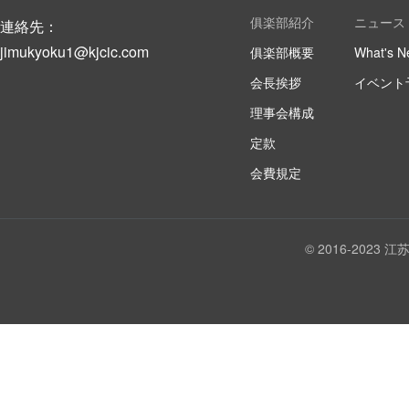
俱楽部紹介
ニュース
連絡先：
jimukyoku1@kjcic.com
俱楽部概要
What's N
会長挨拶
イベント
理事会構成
定款
会費規定
© 2016-202