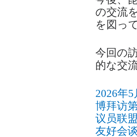
の交流
を図っ
今回の
的な交
2026
博拜访第
议员联
友好会