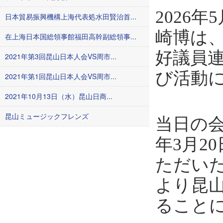
2026
日本貿易振興機構上海代表処水田賢治首...
崎博は、
在上海日本国総領事館福田高幹副総領事...
好議員
2021年第3回昆山日本人会VS周市...
び活動
2021年第1回昆山日本人会VS周市...
2021年10月13日（水）昆山日商...
昆山ミュージックフレンズ
当日の会
年3月2
ただい
より昆
ること