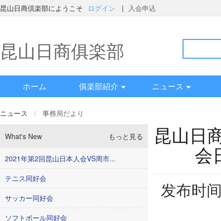
昆山日商倶楽部にようこそ
ログイン
|
入会申込
昆山日商俱楽部
ホーム
俱楽部紹介
ニュース
ニュース
/
事務局だより
昆山日
What's New
もっと見る
会
2021年第2回昆山日本人会VS周市...
テニス同好会
发布时间：
サッカー同好会
ソフトボール同好会