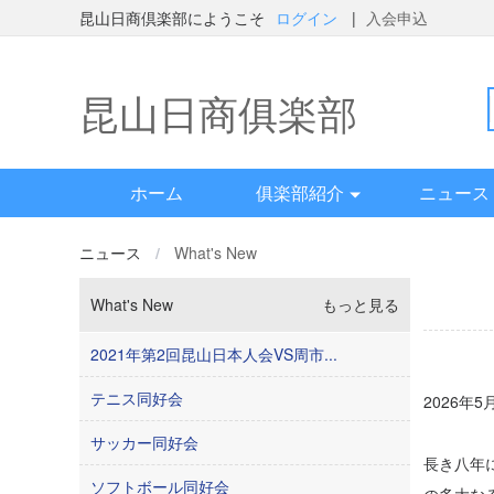
昆山日商倶楽部にようこそ
ログイン
|
入会申込
昆山日商俱楽部
ホーム
俱楽部紹介
ニュース
ニュース
/
What's New
What's New
もっと見る
2021年第2回昆山日本人会VS周市...
テニス同好会
2026年
サッカー同好会
長き八年
ソフトボール同好会