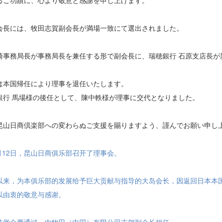
るご功績に、心より敬意と感謝を申し上げます。
会長には、牧田志賀副会長が満場一致にて選出されました。
崎事務局長が事務局長を兼任する形で副会長に、瑞穂銀行
石原支店長が
は本国帰任により理事を退任いたします。
銀行
馬場様の後任として、陳中軼様が理事に交代となりました。
昆山日商倶楽部への変わらぬご支援を賜りますよう、謹んでお願い申し
5月12日，昆山日商俱乐部召开了理事会。
以来，为本俱乐部的发展给予巨大贡献与指导的大岛会长，因返回日本本
以由衷的敬意与感谢。