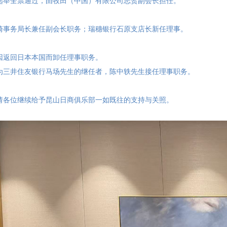
选举全票通过，由牧田（中国）有限公司志贺副会长担任。
崎事务局长兼任副会长职务；瑞穗银行石原支店长新任理事。
因返回日本本国而卸任理事职务。
为三井住友银行马场先生的继任者，陈中轶先生接任理事职务。
请各位继续给予昆山日商俱乐部一如既往的支持与关照。