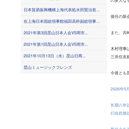
の多大な
日本貿易振興機構上海代表処水田賢治首...
後任の新
在上海日本国総領事館福田高幹副総領事...
また、吉
2021年第3回昆山日本人会VS周市...
2021年第1回昆山日本人会VS周市...
木村理事
2021年10月13日（水）昆山日商...
三井住友
昆山ミュージックフレンズ
今後とも
2026年
长期八年
们在此致