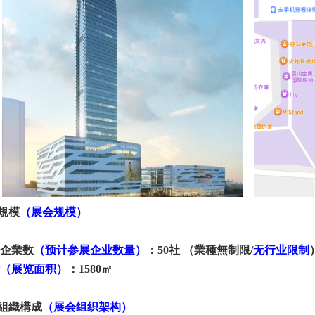
会規模
（展会规模）
企業数
（预计参展企业数量）
：
50社 （業種無制限/
无行业限制
（展览面积）
：
1580㎡
組織構成
（
展会组织架构
）