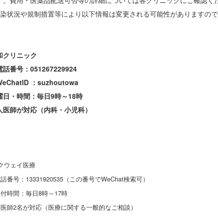
す。費用・医薬品配送可否等の詳細については各クリニックにご確認く
感染状況や規制措置等により以下情報は変更される可能性がありますの
】
クリニック
番号：051267229924
hatID ：suzhoutowa
日・時間：毎日9時～18時
医師が対応（内科・小児科）
】
クウェイ医療
号：13331920535（この番号でWeChat検索可）
時間：毎日8時～17時
医師2名が対応（医療に関する一般的なご相談）