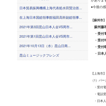
がありま
●今後の
日本貿易振興機構上海代表処水田賢治首...
在上海日本国総領事館福田高幹副総領事...
【蘇州市
2021年第3回昆山日本人会VS周市...
蘇州藤和
・受付電話
2021年第1回昆山日本人会VS周市...
・受付WeC
2021年10月13日（水）昆山日商...
・受付曜
・日本人
昆山ミュージックフレンズ
【上海市
（1）パー
・受付電話番
・電話受付
・日本人