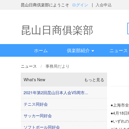
昆山日商倶楽部にようこそ
ログイン
|
入会申込
昆山日商俱楽部
ホーム
俱楽部紹介
ニュース
ニュース
/
事務局だより
What's New
もっと見る
2021年第2回昆山日本人会VS周市...
テニス同好会
●上海市
●4月1
サッカー同好会
●いずれ
ソフトボール同好会