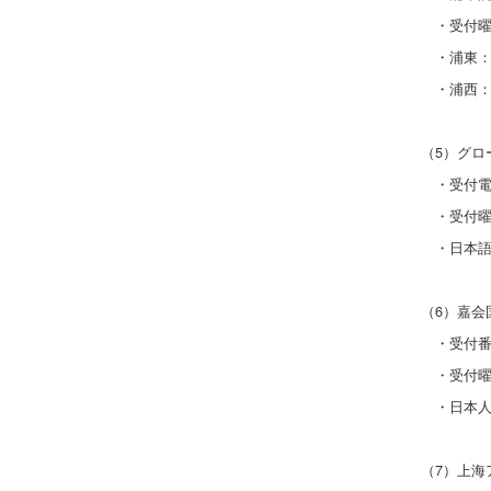
・受付曜
・浦東：
・浦西：
（5）グロ
・受付電話
・受付曜日
・日本語
（6）嘉会
・受付番号：
・受付曜日
・日本人
（7）上海