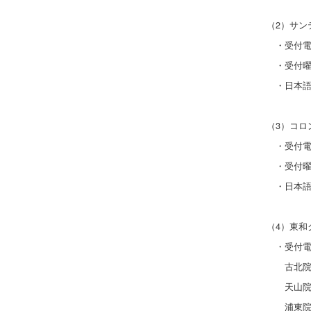
（2）サ
・受付電話番
・受付曜日
・日本語
（3）コロ
・受付電話番
・受付曜日
・日本語
（4）東和
・受付電
古北院：02
天山院：02
浦東院：02