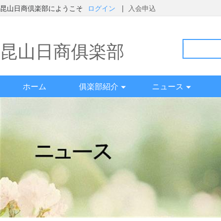
昆山日商倶楽部にようこそ
ログイン
|
入会申込
昆山日商俱楽部
ホーム
俱楽部紹介
ニュース