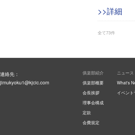
>>詳細
全て
73
件
俱楽部紹介
ニュース
連絡先：
jimukyoku1@kjcic.com
俱楽部概要
What's N
会長挨拶
イベント
理事会構成
定款
会費規定