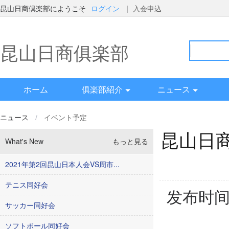
昆山日商倶楽部にようこそ
ログイン
|
入会申込
昆山日商俱楽部
ホーム
俱楽部紹介
ニュース
ニュース
/
イベント予定
昆山日商
What's New
もっと見る
2021年第2回昆山日本人会VS周市...
テニス同好会
发布时间：
サッカー同好会
ソフトボール同好会