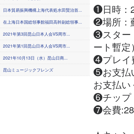
❶日時：2
日本貿易振興機構上海代表処水田賢治首...
❷場所：
在上海日本国総領事館福田高幹副総領事...
❸スタート
2021年第3回昆山日本人会VS周市...
ート暫定）
2021年第1回昆山日本人会VS周市...
❹プレイ費
2021年10月13日（水）昆山日商...
❺お支払
昆山ミュージックフレンズ
お支払い
❻チップ：
❼会費:2