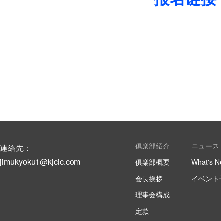
俱楽部紹介
ニュース
連絡先：
jimukyoku1@kjcic.com
俱楽部概要
What's N
会長挨拶
イベント
理事会構成
定款