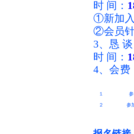
时 间：
1
①新加
②会员
3、恳 
时 间：
1
4、
会费
１
参
２
参
报名链接