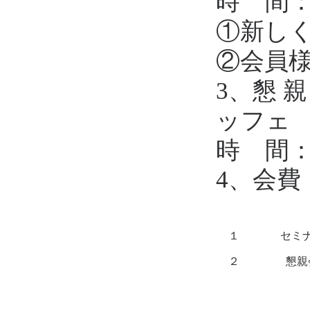
時 間
①新し
②会員
3、懇 
ッフェ
時 間
4、会費
１
セミ
２
懇親