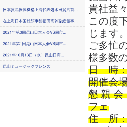
貴社益
日本貿易振興機構上海代表処水田賢治首...
この度
在上海日本国総領事館福田高幹副総領事...
じます
2021年第3回昆山日本人会VS周市...
ご多忙
2021年第1回昆山日本人会VS周市...
2021年10月13日（水）昆山日商...
様多数
昆山ミュージックフレンズ
日 時：
開催会場
懇 親
フェ
住 所：