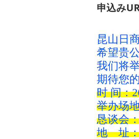
申込みUR
昆山日
希望贵
我们将
期待您
时 间：2
举办场地
恳谈会：
地 址：