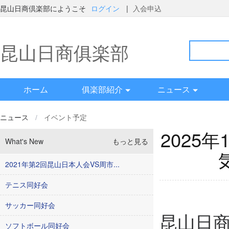
昆山日商倶楽部にようこそ
ログイン
|
入会申込
昆山日商俱楽部
ホーム
俱楽部紹介
ニュース
ニュース
/
イベント予定
2025
What's New
もっと見る
2021年第2回昆山日本人会VS周市...
テニス同好会
サッカー同好会
昆山日
ソフトボール同好会