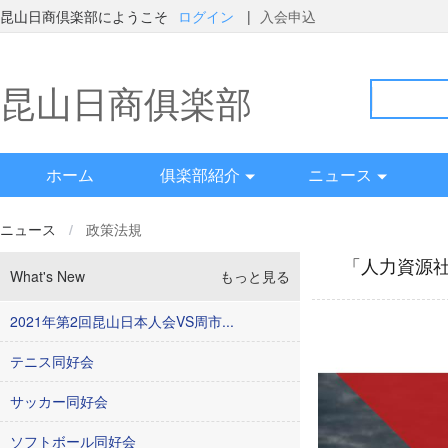
昆山日商倶楽部にようこそ
ログイン
|
入会申込
昆山日商俱楽部
ホーム
俱楽部紹介
ニュース
ニュース
/
政策法規
「人力資源社
What's New
もっと見る
2021年第2回昆山日本人会VS周市...
テニス同好会
サッカー同好会
ソフトボール同好会