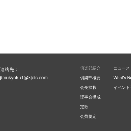
俱楽部紹介
ニュース
連絡先：
jimukyoku1@kjcic.com
俱楽部概要
What's N
会長挨拶
イベント
理事会構成
定款
会費規定